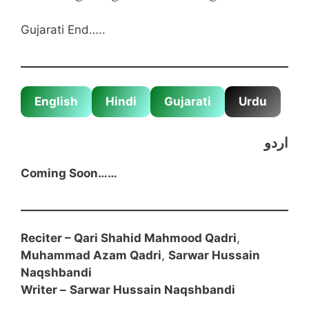
Gujarati End…..
English
Hindi
Gujarati
Urdu
اردو
Coming Soon……
Reciter –
Qari Shahid Mahmood Qadri
,
Muhammad Azam Qadri
,
Sarwar Hussain
Naqshbandi
Writer –
Sarwar Hussain Naqshbandi