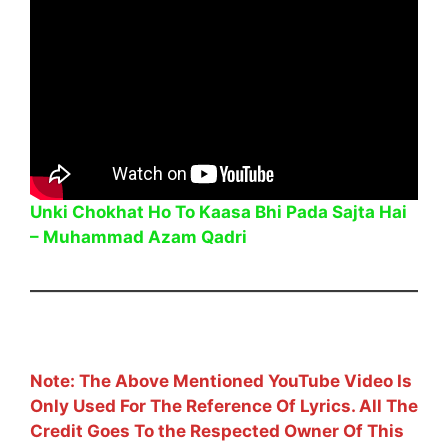
Unki Chokhat Ho To Kaasa Bhi Pada Sajta Hai
– Muhammad Azam Qadri
Note: The Above Mentioned YouTube Video Is
Only Used For The Reference Of Lyrics. All The
Credit Goes To the Respected Owner Of This