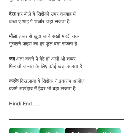
देख
कर बोले ये सिद्दीक़ो उमर तयबाह में
कंधा ए शाह पे शब्बीर चड़ा सजता है
मौला
शब्बर से खुदा जाने सखी महदी तक
गुलशने ज़हरा का हर फूल बड़ा सजता है
जब
अता करने पे बेठे हो अली ओ शब्बर
फिर तो जन्नत के लिए कोई खड़ा सजता है
करके
दिखलाया ये सिद्दीक़ ने इकराम अज़ीज़
बजमे अश’हाब में हैदर भी बड़ा सजता है
Hindi End……