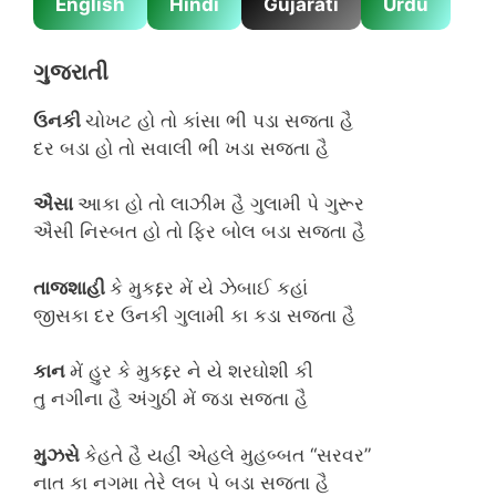
English
Hindi
Gujarati
Urdu
ગુજરાતી
ઉનકી
ચોખટ હો તો કાંસા ભી પડા સજતા હૈ
દર બડા હો તો સવાલી ભી ખડા સજતા હૈ
ઐસા
આકા હો તો લાઝીમ હૈ ગુલામી પે ગુરૂર
ઐસી નિસ્બત હો તો ફિર બોલ બડા સજતા હૈ
તાજશાહી
કે મુકદ્દર મેં યે ઝેબાઈ કહાં
જીસકા દર ઉનકી ગુલામી કા કડા સજતા હૈ
કાન
મેં હુર કે મુકદ્દર ને યે શરઘોશી કી
તુ નગીના હૈ અંગુઠી મેં જડા સજતા હૈ
મુઝસે
કેહતે હૈ યહીં એહલે મુહબ્બત “સરવર”
નાત કા નગમા તેરે લબ પે બડા સજતા હૈ