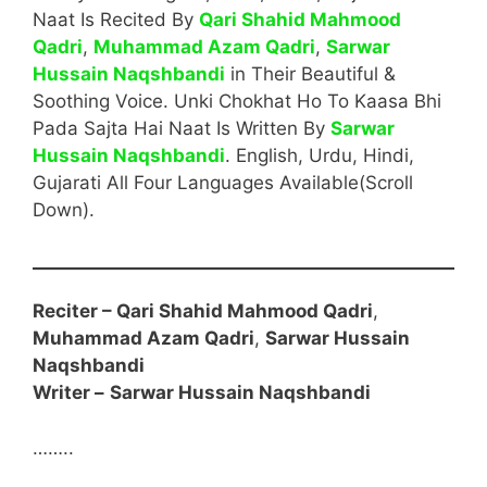
Naat Is Recited By
Qari Shahid Mahmood
Qadri
,
Muhammad Azam Qadri
,
Sarwar
Hussain Naqshbandi
in Their Beautiful &
Soothing Voice. Unki Chokhat Ho To Kaasa Bhi
Pada Sajta Hai Naat Is Written By
Sarwar
Hussain Naqshbandi
. English, Urdu, Hindi,
Gujarati All Four Languages Available(Scroll
Down).
Reciter –
Qari Shahid Mahmood Qadri
,
Muhammad Azam Qadri
,
Sarwar Hussain
Naqshbandi
Writer –
Sarwar Hussain Naqshbandi
……..