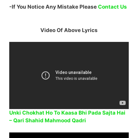
-If You Notice Any Mistake Please
Contact Us
Video Of Above Lyrics
Unki Chokhat Ho To Kaasa Bhi Pada Sajta Hai
– Qari Shahid Mahmood Qadri