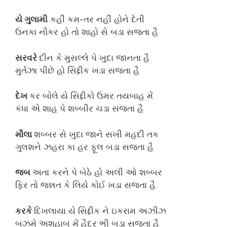
યે ગુલામી
કહીં કમ-તર નહીં હોને દેતી
ઉનકા નૌકર હો તો શાહો સે બડા સજતા હૈ
સરવરે
દીન કે મુસલ્લે પે ખુદા જાનતા હૈ
મુર્તઝા પીછે હો સિદ્દીક ખડા સજતા હૈ
દેખ
કર બોલે યે સિદ્દીકો ઉમર તયબાહ મેં
કંધા એ શાહ પે શબ્બીર ચડા સજતા હૈ
મૌલા
શબ્બર સે ખુદા જાને સખી મહદી તક
ગુલશને ઝહરા કા હર ફૂલ બડા સજતા હૈ
જબ
અતા કરને પે બેઠે હો અલી ઓ શબ્બર
ફિર તો જન્નત કે લિયે કોઈ ખડા સજતા હૈ
કરકે
દિખલાયા યે સિદ્દીક ને ઇકરામ અઝીઝ
બઝમે અશહાબ મેં હૈદર ભી બડા સજતા હૈ