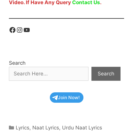
Video. If Have Any Query
Contact Us
.
Facebook
Instagram
YouTube
Search
Search
Join Now!
Categories
Lyrics
,
Naat Lyrics
,
Urdu Naat Lyrics