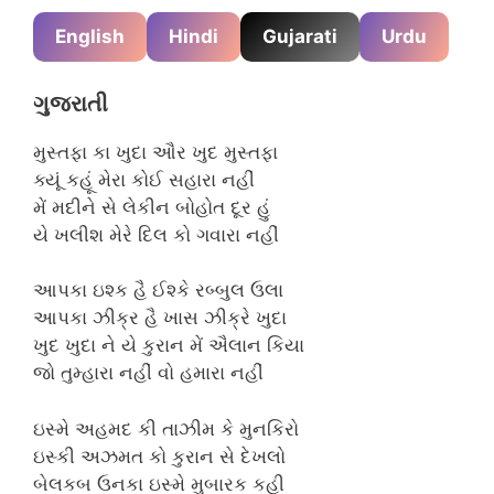
English
Hindi
Gujarati
Urdu
ગુજરાતી
મુસ્તફા કા ખુદા ઔર ખુદ મુસ્તફા
ક્યૂં કહૂં મેરા કોઈ સહારા નહીં
મેં મદીને સે લેકીન બોહોત દૂર હું
યે ખલીશ મેરે દિલ કો ગવારા નહીં
આપકા ઇશ્ક હૈ ઈશ્કે રબ્બુલ ઉલા
આપકા ઝીક્ર હૈ ખાસ ઝીક્રે ખુદા
ખુદ ખુદા ને યે કુરાન મેં ઐલાન કિયા
જો તુમ્હારા નહીં વો હમારા નહીં
ઇસ્મે અહમદ કી તાઝીમ કે મુનકિરો
ઇસ્કી અઝમત કો કુરાન સે દેખલો
બેલકબ ઉનકા ઇસ્મે મુબારક કહી