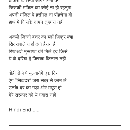
ठोकरों के सिवा और पायेगा क्या
जिसकी मंजिल का कोई ना हो रहनुमा
अपनी मंजिल पे हरगिज़ ना पोंहचेगा वो
हाथ में जिसके दामन तुम्हारा नहीं
अकले जिन्नो बशर का यहाँ ज़िक्र क्या
सिदरावाले जहाँ दंगो हैरान हैं
रिफ’अते मुस्तफा की मिले हद किसे
ये वो दरिया है जिस्का किनारा नहीं
वोही रोज़े पे बुलवायेंगे एक दिन
ऐय “सिकंदर” जरा सब्र से काम ले
उनके दर का गड़ा और मयूस हो
मेरे सरकार को ये गवारा नहीं
Hindi End……