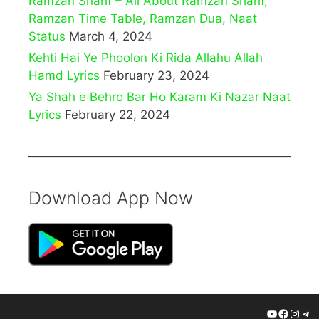
Ramzan Sharif – All About Ramzan Sharif,
Ramzan Time Table, Ramzan Dua, Naat
Status
March 4, 2024
Kehti Hai Ye Phoolon Ki Rida Allahu Allah
Hamd Lyrics
February 23, 2024
Ya Shah e Behro Bar Ho Karam Ki Nazar Naat
Lyrics
February 22, 2024
Download App Now
YouTube
Facebo
Insta
Tel