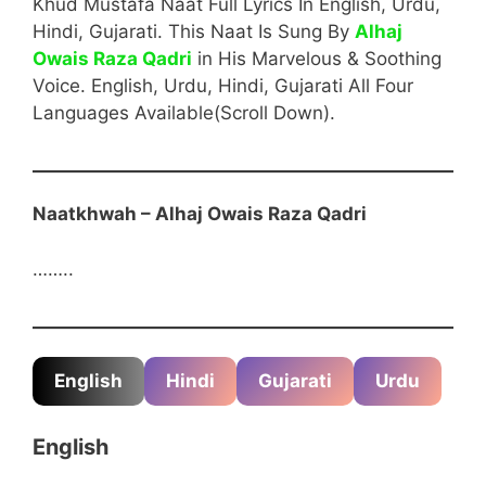
Khud Mustafa Naat Full Lyrics In English, Urdu,
Hindi, Gujarati. This Naat Is Sung By
Alhaj
Owais Raza Qadri
in His Marvelous & Soothing
Voice. English, Urdu, Hindi, Gujarati All Four
Languages Available(Scroll Down).
Naatkhwah – Alhaj Owais Raza Qadri
……..
English Start
English
Hindi
Gujarati
Urdu
English