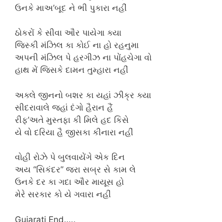
ઉનકે માઅ’બૂદ ને ભી પુકારા નહીં
ઠોકરોં કે સીવા ઔર પાયેગા ક્યા
જિસ્કી મંઝિલ કા કોઈ ના હો રહનુમા
અપની મંઝિલ પે હરગીઝ ના પોંહચેગા વો
હાથ મેં જિસકે દામન તુમ્હારા નહીં
અક્લે જીનનો બશર કા યહાં ઝીક્ર ક્યા
સીદરાવાલે જહાં દંગો હૈરાન હૈં
રીફ’અતે મુસ્તફા કી મિલે હદ કિસે
યે વો દરિયા હૈ જીસકા કીનારા નહીં
વોહી રોઝે પે બુલવાયેંગે એક દિન
અય “સિકંદર” જરા સબ્ર સે કામ લે
ઉનકે દર કા ગદા ઔર માયૂસ હો
મેરે સરકાર કો યે ગવારા નહીં
Gujarati End…..