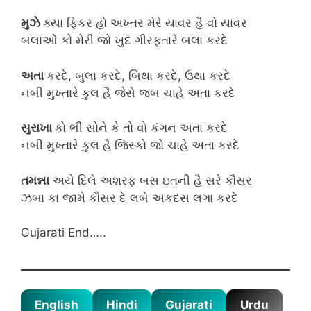
મુઝે
ક્યા ફિકર હો અખ્તર મેરે યાવર હૈ વો યાવર
બલાઓં કો મેરી જો ખુદ ગીરફ્તારે બલા કરદે
અતા
કરદે, બુલા કરદે, બિથા કરદે, ઉથા કરદે
નબી મુખ્તારે કુલ હૈ જેસે જબ ચાહે અતા કરદે
સુરાખા
કો ભી સોને કે તો વો કંગન અતા કરદે
નબી મુખ્તારે કુલ હૈ જિસ્કો જો ચાહે અતા કરદે
તમન્ના
અયે દિલે અશરફ બસ ઇતની હૈ સરે કૌસર
ઝબા કા જામે કૌસર દે લબે અકદસ લગા કરદે
Gujarati End…..
English
Hindi
Gujarati
Urdu