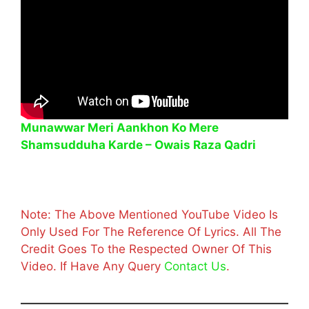
Munawwar Meri Aankhon Ko Mere
Shamsudduha Karde – Owais Raza Qadri
Note: The Above Mentioned YouTube Video Is
Only Used For The Reference Of Lyrics. All The
Credit Goes To the Respected Owner Of This
Video. If Have Any Query
Contact Us
.