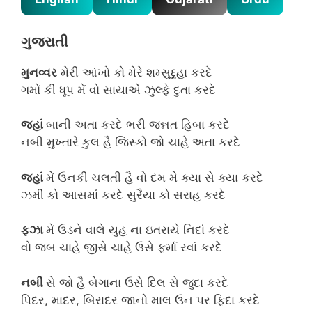
ગુજરાતી
મુનવ્વર
મેરી આંખો કો મેરે શમ્સુદ્દુહા કરદે
ગમોં કી ધૂપ મેં વો સાયાએં ઝુલ્ફે દુતા કરદે
જહાં
બાની અતા કરદે ભરી જન્નત હિબા કરદે
નબી મુખ્તારે કુલ હૈ જિસ્કો જો ચાહે અતા કરદે
જહાં
મેં ઉનકી ચલતી હૈ વો દમ મે ક્યા સે ક્યા કરદે
ઝમીં કો આસમાં કરદે સુરૈયા કો સરાહ કરદે
ફઝા
મેં ઉડને વાલે યુહ ના ઇતરાયે નિદાં કરદે
વો જબ ચાહે જીસે ચાહે ઉસે ફર્મા રવાં કરદે
નબી
સે જો હૈ બેગાના ઉસે દિલ સે જુદા કરદે
પિદર, માદર, બિરાદર જાનો માલ ઉન પર ફિદા કરદે