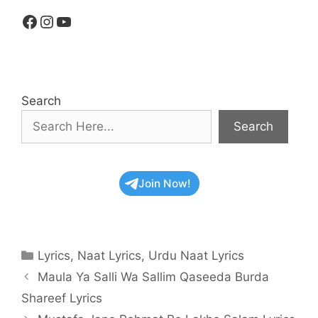
Facebook
Instagram
YouTube
Search
Search
Join Now!
Categories
Lyrics
,
Naat Lyrics
,
Urdu Naat Lyrics
Maula Ya Salli Wa Sallim Qaseeda Burda
Shareef Lyrics