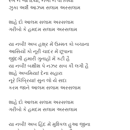
રબ ને જો દિયા, નબી ને વો લિયા
ઝુકા અર્શે આઝમ સલામ અસ્સલામ
શાહે દો આલમ સલામ અસ્સલામ
ગરીબો કે હમદમ સલામ અસ્સલામ
યા નબી! અબ હશ્ર મેં ઉમ્મત કો બચાના
આસિયોં કો નૂરી ચાદર મેં છૂપાના
જીંદગી હમારી ગુનાહોં મેં કટી હૈ
યા નબી! બક્ષીશ પે નઝર સબ કી લગી હૈ
શાહે અબમિયા! દેના સહારા
નૂરે કિબ્રિયા! સુન લો યે સદા
કરમ જાને આલમ સલામ અસ્સલામ
શાહે દો આલમ સલામ અસ્સલામ
ગરીબો કે હમદમ સલામ અસ્સલામ
યા નબી! અબ હિંદ મેં મુશ્કિલ હુઆ જીના