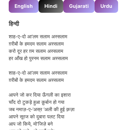
English
Hindi
Gujarati
Urdu
हिन्दी
शाह-ए-दो आ’लम सलाम अस्सलाम
ग़रीबों के हमदम सलाम अस्सलाम
करो दूर हर ग़म सलाम अस्सलाम
हर आँख हो पुरनम सलाम अस्सलाम
शाह-ए-दो आ’लम सलाम अस्सलाम
ग़रीबों के हमदम सलाम अस्सलाम
आपने जो कर दिया ऊँगली का इशारा
चाँद दो टुकड़े हुआ क़ुर्बान हो गया
जब नमाज़-ए-‘अस्र ‘अली की हुई क़ज़ा
आपने सूरज को दुबारा पलट दिया
आप जो किये, मो’जिज़े बने