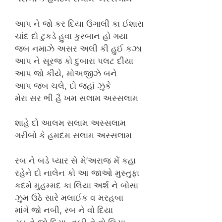
આપ ને જો કર દિયા ઉંગાલી કા ઈશારા
ચાંદ દો ટુકડે હુવા કુરબાન હો ગયા
જબ નમાઝે અસર અલી કી હુઈ કઝા
આપ ને સૂરજ કો દુબારા પલટ દીયા
આપ જો કીયે, મોઅજીઝે બને
આપ જબ ચલે, દો જહાં ઝુકે
મેરા સર ભી હૈ ખમ સલામ અસ્સલામ
શાહે દો આલમ સલામ અસ્સલામ
ગરીબો કે હમદમ સલામ અસ્સલામ
રબ ને બડે પ્યાર સે મે’અરાજ મેં કહા
રહેને દો નાલેન કો આ જાઓ મુસ્તુફા
કદમે મુહમ્મદ કા લિયા અર્શ ને બોસા
ઝુમ ઉઠે સારે મલાઈક વ મરહબા
માંગે જો નબી, રબ ને વો દિયા