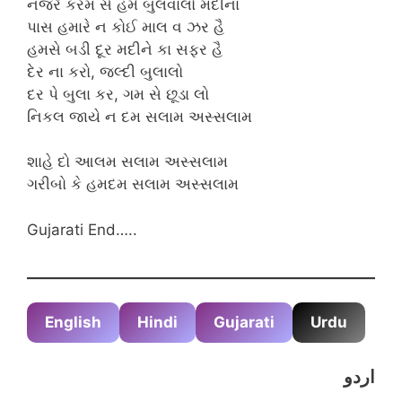
નજરે કરમ સે હમે બુલવાલો મદીના
પાસ હમારે ન કોઈ માલ વ ઝર હૈ
હમસે બડી દૂર મદીને કા સફર હૈ
દેર ના કરો, જલ્દી બુલાલો
દર પે બુલા કર, ગમ સે છૂડા લો
નિકલ જાયે ન દમ સલામ અસ્સલામ
શાહે દો આલમ સલામ અસ્સલામ
ગરીબો કે હમદમ સલામ અસ્સલામ
Gujarati End…..
English
Hindi
Gujarati
Urdu
اردو