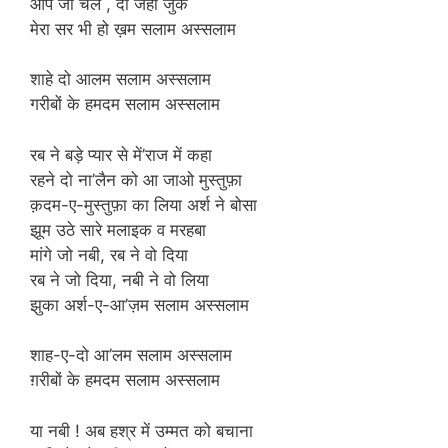
आप जो चले , दो जहाँ जुके
मेरा सर भी हो ख़म सलाम अस्सलाम
शाहे दो आलम सलाम अस्सलाम
गरीबों के हमदम सलाम अस्सलाम
रब ने बड़े प्यार से में’राज में कहा
रहने दो ना’लैन को आ जाओ मुस्तुफ़ा
क़दम-ए-मुस्तुफ़ा का लिया अर्श ने बोसा
झूम उठे सारे मलाइक व मरहबा
मांगे जो नबी, रब ने वो दिया
रब ने जो दिया, नबी ने वो लिया
झुका अर्श-ए-आ’ज़म सलाम अस्सलाम
शाह-ए-दो आ’लम सलाम अस्सलाम
ग़रीबों के हमदम सलाम अस्सलाम
या नबी ! अब हश्र में उम्मत को बचाना