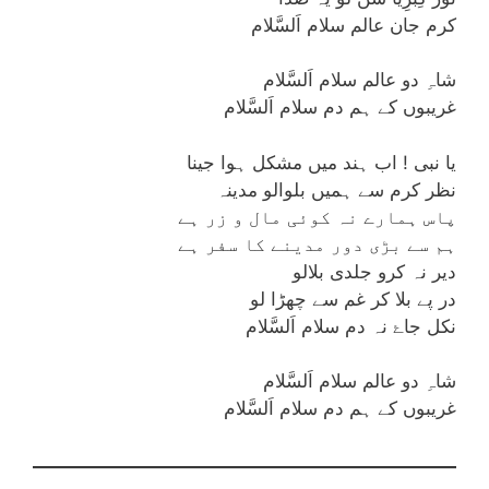
کرم جان عالم سلام اَلسَّلام
شاہِ دو عالم سلام اَلسَّلام
غریبوں کے ہم دم سلام اَلسَّلام
یا نبی ! اب ہند میں مشکل ہوا جینا
نظر کرم سے ہمیں بلوالو مدینہ
پاس ہمارے نہ کوئی مال و زر ہے
ہم سے بڑی دور مدینے کا سفر ہے
دیر نہ کرو جلدی بلالو
در پے بلا کر غم سے چھڑا لو
نکل جاۓ نہ دم سلام اَلسَّلام
شاہِ دو عالم سلام اَلسَّلام
غریبوں کے ہم دم سلام اَلسَّلام