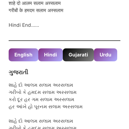
शाहे दो आलम सलाम अस्सलाम
गरीबों के हमदम सलाम अस्सलाम
Hindi End……
English
Hindi
Gujarati
Urdu
ગુજરાતી
શાહે દો આલમ સલામ અસ્સલામ
ગરીબો કે હમદમ સલામ અસ્સલામ
કરો દૂર હર ગમ સલામ અસ્સલામ
હર આંખે હો પૂરનમ સલામ અસ્સલામ
શાહે દો આલમ સલામ અસ્સલામ
ગરીબો કે હમદમ સલામ અસ્સલામ