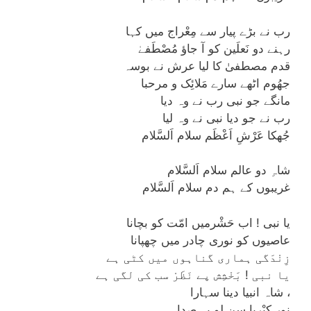
رب نے بڑے پیار سے مِعْراج میں کہا
رہنے دو نَعلَین کو آ جاؤ مُصْطَفےٰ
قدم مصطفیٰ کا لیا عرش نے بوسہ
جھُوم اٹھے سارے مَلائِک و مرحبا
مانگے جو نبی رب نے وہ دیا
رب نے جو دیا نبی نے وہ لیا
جُھکا عَرْشِ اَعْظَم سلام اَلسَّلام
شاہِ دو عالم سلام اَلسَّلام
غریبوں کے ہم دم سلام اَلسَّلام
یا نبی ! اب حَشْرمیں امّت کو بچانا
عاصیوں کو نوری چادر میں چھپانا
زِنْدَگی ہماری گناہوں میں کٹی ہے
یا نبی ! بَخْشِش پے نَظَرْ سب کی لگی ہے
شاہ انبیا دینا سہارا ،
نور کِبْرِیا سن لو یہ صدا