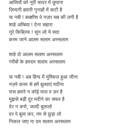
आसियों को नूरी चादर में छुपाना
ज़िन्दगी हमारी गुनाहों में कटी है
या नबी ! बख्शीश पे नज़र सब की लगी है
शाहे अम्बिया ! देना सहारा
नूरे किब्रिया ! सुन लो ये सदा
करम जाने आलम सलाम अस्सलाम
शाहे दो आलम सलाम अस्सलाम
गरीबों के हमदम सलाम अस्सलाम
या नबी ! अब हिन्द में मुश्किल हुआ जीना
नज़रे करम से हमें बुलवाएं मदीना
पास हमारे न कोई माल व ज़र है
मुझसे बड़ी दूर मदीने का सफर है
देर न करो, जल्दी बुलालो
दर पे बुला कर, ग़म से छुड़ा लो
निकल जाए ना दम सलाम अस्सलाम