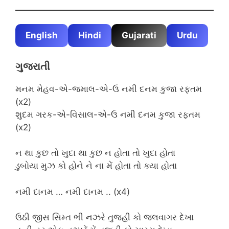
English
Hindi
Gujarati
Urdu
ગુજરાતી
મનમ મેહવ-એ-જમાલ-એ-ઉ નમી દનમ કુજા રફ્તમ
(x2)
શુદમ ગરક-એ-વિસાલ-એ-ઉ નમી દનમ કુજા રફ્તમ
(x2)
ન થા કુછ તો ખુદા થા કુછ ન હોતા તો ખુદા હોતા
ડુબોયા મુઝ કો હોને ને ના મેં હોતા તો ક્યા હોતા
નમી દાનમ … નમી દાનમ .. (x4)
ઉઠી જીસ સિમ્ત ભી નઝરે તુજહી કો જલવાગર દેખા