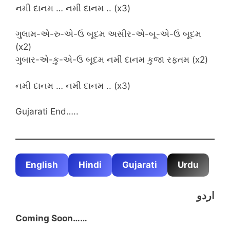
નમી દાનમ … નમી દાનમ .. (x3)
ગુલામ-એ-રુ-એ-ઉ બૂદમ અસીર-એ-બૂ-એ-ઉ બૂદમ
(x2)
ગુબાર-એ-કુ-એ-ઉ બૂદમ નમી દાનમ કુજા રફ્તમ (x2)
નમી દાનમ … નમી દાનમ .. (x3)
Gujarati End…..
English
Hindi
Gujarati
Urdu
اردو
Coming Soon……