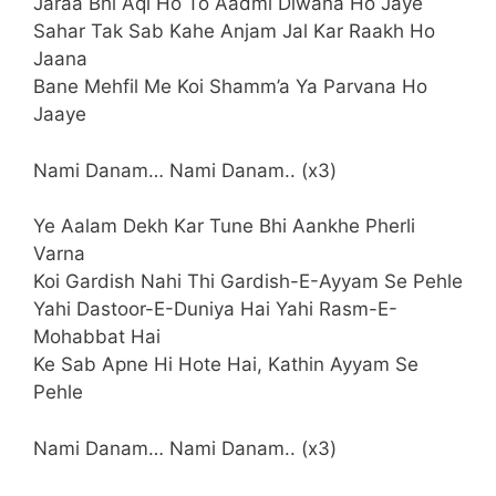
Jaraa Bhi Aql Ho To Aadmi Diwana Ho Jaye
Sahar Tak Sab Kahe Anjam Jal Kar Raakh Ho
Jaana
Bane Mehfil Me Koi Shamm’a Ya Parvana Ho
Jaaye
Nami Danam… Nami Danam.. (x3)
Ye Aalam Dekh Kar Tune Bhi Aankhe Pherli
Varna
Koi Gardish Nahi Thi Gardish-E-Ayyam Se Pehle
Yahi Dastoor-E-Duniya Hai Yahi Rasm-E-
Mohabbat Hai
Ke Sab Apne Hi Hote Hai, Kathin Ayyam Se
Pehle
Nami Danam… Nami Danam.. (x3)