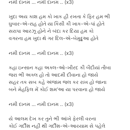
નમી દાનમ … નમી દાનમ .. (x3)
ખુદા અય કાશ હમ કો ખાક હી રખતા કે ફિર હમ ભી
ઘુબાર-એ-રાહ હોતે યા કિસી કી ખાક-એ-પાં હોતે
સરાપા આરઝૂ હોને ને બંદા કર દિયા હમ કો
વગરના હમ ખુદા થે ગર દિલ-એ-બેમુદ્દુઆ હોતે
નમી દાનમ … નમી દાનમ .. (x3)
કહા ઇન્સાન કહા અક્લ-ઓ-ખીરદ કી બૈદીયાં તૌબા
જરા ભી અક્લ હો તો આદમી દીવાના હો જાયે
સહર તક સબ કહે અંજામ જલ કર રાખ હો જાના
બને મેહફિલ મેં કોઈ શમ’આ યા પરવાના હો જાયે
નમી દાનમ … નમી દાનમ .. (x3)
યે આલમ દેખ કર તુને ભી આંખે ફેરલી વરના
કોઈ ગર્દીશ નહીં થી ગર્દીશ-એ-આય્યામ સે પહેલે