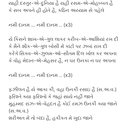
યાહી દસ્તુર-એ-દુનિયા હૈ યહી રસમ-એ-મોહબ્બત હૈ
કે સબ અપને હી હોતે હૈ, કઠિન અય્યામ સે પહેલે
નમી દાનમ … નમી દાનમ .. (x3)
યે કિસને શાખ-એ-ગુલ લાકર કરીબ-એ-આશિયાં રખ દી
કે મૈને શૌક-એ-ગુલ બોસી મેં કાંટોં પર ઝબાં રાખ દી
કરેંગે સિક્વ-એ-ઝુલમ-ઓ-સીતમ દિલ ખોલ કર અપના
કે વોહ મેદાન-એ-મેહસર હૈ, ન ઘર ઉનકા ન ઘર અપના
નમી દાનમ … નમી દાનમ .. (x3)
ફઝીલત હૈ યે આકા કી, વહા ઉનકી રસાઇ હૈ (સ.અ.વ.)
ફરિશ્તે ક્યા ફરિશ્તો કે જહાં સાયે નહીં જાતે
મુહમ્મદ રાઝ-એ-વેહદત હૈ કોઈ રમઝ ઉનકી ક્યા જાને
(સ.અ.વ.)
શરીઅત મેં તો બંદા હૈ, હકીકત મે ખુદા જાને