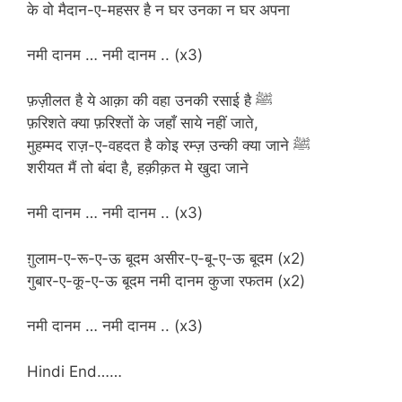
के वो मैदान-ए-महसर है न घर उनका न घर अपना
नमी दानम … नमी दानम .. (x3)
फ़ज़ीलत है ये आक़ा की वहा उनकी रसाई है ﷺ
फ़रिशते क्या फ़रिश्तों के जहाँ साये नहीं जाते,
मुहम्मद राज़-ए-वहदत है कोइ रम्ज़ उन्की क्या जाने ﷺ
शरीयत मैं तो बंदा है, हक़ीक़त मे खुदा जाने
नमी दानम … नमी दानम .. (x3)
ग़ुलाम-ए-रू-ए-ऊ बूदम असीर-ए-बू-ए-ऊ बूदम (x2)
गुबार-ए-कू-ए-ऊ बूदम नमी दानम कुजा रफतम (x2)
नमी दानम … नमी दानम .. (x3)
Hindi End……