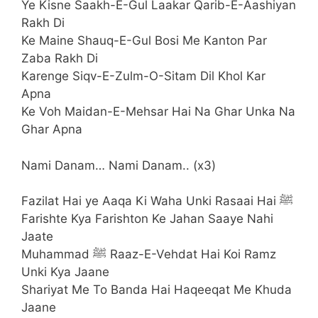
Ye Kisne Saakh-E-Gul Laakar Qarib-E-Aashiyan
Rakh Di
Ke Maine Shauq-E-Gul Bosi Me Kanton Par
Zaba Rakh Di
Karenge Siqv-E-Zulm-O-Sitam Dil Khol Kar
Apna
Ke Voh Maidan-E-Mehsar Hai Na Ghar Unka Na
Ghar Apna
Nami Danam… Nami Danam.. (x3)
Fazilat Hai ye Aaqa Ki Waha Unki Rasaai Hai ﷺ
Farishte Kya Farishton Ke Jahan Saaye Nahi
Jaate
Muhammad ﷺ Raaz-E-Vehdat Hai Koi Ramz
Unki Kya Jaane
Shariyat Me To Banda Hai Haqeeqat Me Khuda
Jaane