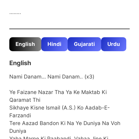
……..
English Start
English
Hindi
Gujarati
Urdu
English
Nami Danam… Nami Danam.. (x3)
Ye Faizane Nazar Tha Ya Ke Maktab Ki
Qaramat Thi
Sikhaye Kisne Ismail (A.S.) Ko Aadab-E-
Farzandi
Tere Aazad Bandon Ki Na Ye Duniya Na Voh
Duniya
Yaha Marne Ki Paabandi, Vahaa Jine Ki