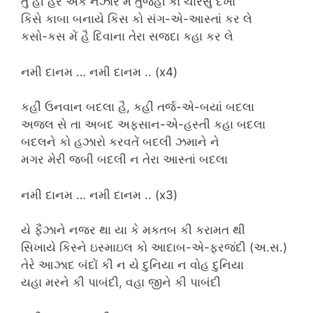
તુ હી હર એક નઝારેં મેં તુજહી કો ચારસુ દેખા
કિસે કાબા બનાયે કિસ કો સંગ-એ-આસ્તાં કર લે
કસો-કસ મેં હૈ દિવાના તેરા સજ્દા કહા કર લે
નમી દાનમ … નમી દાનમ .. (x4)
કહીં ઉનવાન બદલા હૈ, કહીં તર્જ-એ-બયાં બદલા
અજલ સે તા અબદ અફસાન-એ-હસ્તી કહા બદલા
બદલને કો હઝારો કરવતેં બદલી ઝમાને ને
મગર મેરી જબી બદલી ન તેરા આસ્તાં બદલા
નમી દાનમ … નમી દાનમ .. (x3)
યે ફૈઝાને નજર થા યા કે મકતબ કી કરામત થી
સિખાયે કિસ્ને ઇસ્માઇલ કો આદાબ-એ-ફરજંદી (અ.સ.)
તેરે આઝાદ બંદોં કી ન યે દુનિયા ન વોહ દુનિયા
યહા મરને કી પાબંદી, વહા જીને કી પાબંદી