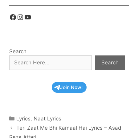
Facebook
Instagram
YouTube
Search
Search
Join Now!
Categories
Lyrics
,
Naat Lyrics
Teri Zaat Me Bhi Kamaal Hai Lyrics – Asad
Raza Attari