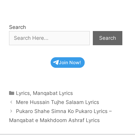
Search
Search
Join Now!
Categories
Lyrics
,
Manqabat Lyrics
Mere Hussain Tujhe Salaam Lyrics
Pukaro Shahe Simna Ko Pukaro Lyrics –
Manqabat e Makhdoom Ashraf Lyrics