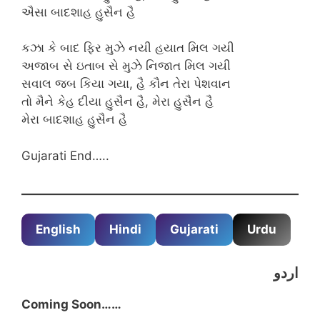
ઐસા બાદશાહ હુસૈન હૈ
કઝા કે બાદ ફિર મુઝે નયી હયાત મિલ ગયી
અજાબ સે ઇતાબ સે મુઝે નિજાત મિલ ગયી
સવાલ જબ કિયા ગયા, હૈ કૌન તેરા પેશવાન
તો મૈને કેહ દીયા હુસૈન હૈ, મેરા હુસૈન હૈ
મેરા બાદશાહ હુસૈન હૈ
Gujarati End…..
English
Hindi
Gujarati
Urdu
اردو
Coming Soon……