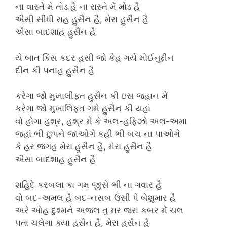
ના વાસ્તે મે તોડ હૈ ના રાસ્તે મેં મોડ હૈ
ઐસી સીધી રાહ હુસૈન હૈ, મેરા હુસૈન હૈ
ઐસા બાદશાહ હુસૈન હૈ
યે બાત કિસ કદર હસી જો કેહ ગયે મોઈનુદ્દીન
દીન કી પનાહ હુસૈન હૈ
કરેગા જો મુખાલીફત હુસૈન કી ઇસ જહાન મેં
કરેગા જો મુખાલિફત ગમે હુસૈન કી યહાં
વો હોગા હશ્ર, હશ્ર મે કે અલ-હફિઝો અલ-અમા
જહાં ભી છુપને જાઓગે કહીં ભી બચ ના પાઓગે
કે હર જગહ મેરા હુસૈન હૈ, મેરા હુસૈન હૈ
ઐસા બાદશાહ હુસૈન હૈ
શહિદે કરબલા કા ગમ જીસે ભી ના ગવાર હૈ
વો બદ-અમલ હૈ બદ-નસબ ઉસી પે બેશુમાર હૈ
અરે ઓહ દુશ્મને અજલ તુ મર જરા કબર મેં ચલ
પતા ચલેગા ક્યા હુસૈન હૈ, મેરા હુસૈન હૈ