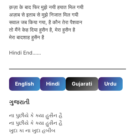
क़ज़ा के बाद फिर मुझे नयी हयात मिल गयी
अज़ाब से इताब से मुझे निजात मिल गयी
सवाल जब किया गया, है कौन तेरा पैशवान
तो मैंने केह दिया हुसैन है, मेरा हुसैन है
मेरा बादशाह हुसैन है
Hindi End……
English
Hindi
Gujarati
Urdu
ગુજરાતી
ના પુછીયે કે ક્યા હુસૈન હૈ
ના પુછીયે કે ક્યા હુસૈન હૈ
ખુદા કા ના ખુદા હબીબ