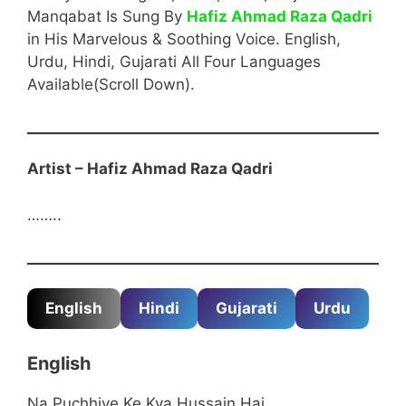
Manqabat Is Sung By
Hafiz Ahmad Raza Qadri
in His Marvelous & Soothing Voice. English,
Urdu, Hindi, Gujarati All Four Languages
Available(Scroll Down).
Artist –
Hafiz Ahmad Raza Qadri
……..
English Start
English
Hindi
Gujarati
Urdu
English
Na Puchhiye Ke Kya Hussain Hai