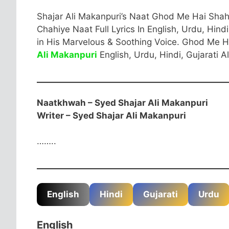
Shajar Ali Makanpuri’s Naat Ghod Me Hai Shah
Chahiye Naat Full Lyrics In English, Urdu, Hind
in His Marvelous & Soothing Voice. Ghod Me H
Ali Makanpuri
English, Urdu, Hindi, Gujarati A
Naatkhwah – Syed Shajar Ali Makanpuri
Writer – Syed Shajar Ali Makanpuri
……..
English Start
English
Hindi
Gujarati
Urdu
English