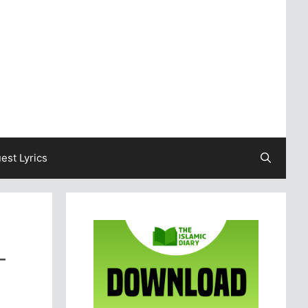
est Lyrics
–