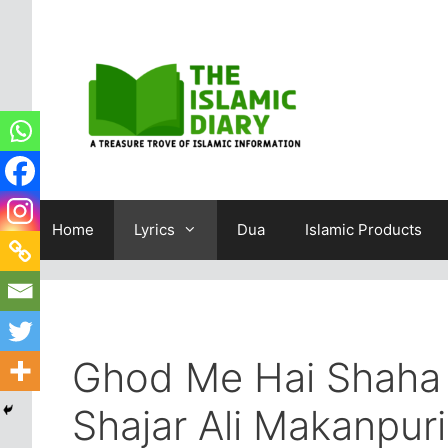
Skip
to
content
Home
Lyrics
Dua
Islamic Products
Ghod Me Hai Shaha 
Shajar Ali Makanpuri