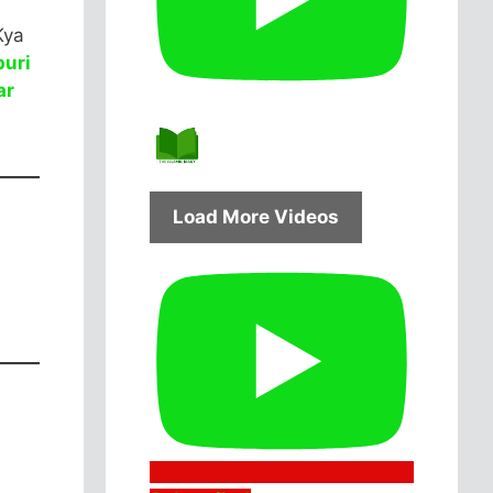
Kya
puri
ar
Load More Videos