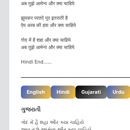
अब तुझे आमेना और क्या चाहिये
झुमकर परतऐ नूर इतराती है
ऐय अरब की हवा और क्या चाहिये
गोद में है शहा और क्या चाहिये
अब तुझे आमेना और क्या चाहिये
Hindi End……
English
Hindi
Gujarati
Urdu
ગુજરાતી
ગોદ મેં હૈ શહા ઔર ક્યા ચાહિયે
અબ તુઝે આમેના ઔર ક્યા ચાહિયે