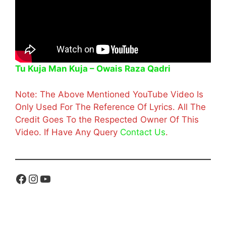
Tu Kuja Man Kuja – Owais Raza Qadri
Note: The Above Mentioned YouTube Video Is
Only Used For The Reference Of Lyrics. All The
Credit Goes To the Respected Owner Of This
Video. If Have Any Query
Contact Us
.
Facebook
Instagram
YouTube