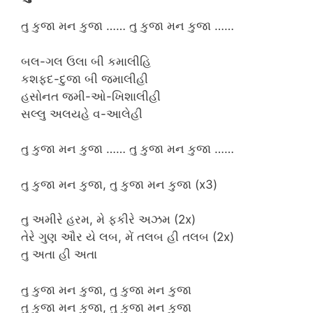
તુ કુજા મન કુજા …… તુ કુજા મન કુજા ……
બલ-ગલ ઉલા બી કમાલીહિ
કશફદ-દુજા બી જમાલીહી
હસોનત જમી-ઓ-ખિશાલીહી
સલ્લુ અલયહે વ-આલેહી
તુ કુજા મન કુજા …… તુ કુજા મન કુજા ……
તુ કુજા મન કુજા, તુ કુજા મન કુજા (x3)
તુ અમીરે હરમ, મે ફકીરે અઝમ (2x)
તેરે ગુણ ઔર યે લબ, મેં તલબ હી તલબ (2x)
તુ અતા હી અતા
તુ કુજા મન કુજા, તુ કુજા મન કુજા
તુ કુજા મન કુજા, તુ કુજા મન કુજા