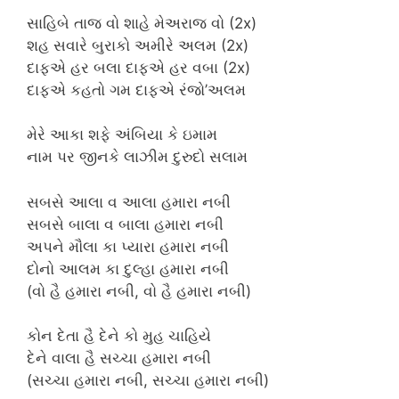
સાહિબે તાજ વો શાહે મેઅરાજ વો (2x)
શહ સવારે બુરાકો અમીરે અલમ (2x)
દાફએ હર બલા દાફએ હર વબા (2x)
દાફએ કહતો ગમ દાફએ રંજો’અલમ
મેરે આકા શફે અંબિયા કે ઇમામ
નામ પર જીનકે લાઝીમ દુરુદો સલામ
સબસે આલા વ આલા હમારા નબી
સબસે બાલા વ બાલા હમારા નબી
અપને મૌલા કા પ્યારા હમારા નબી
દોનો આલમ કા દુલ્હા હમારા નબી
(વો હૈ હમારા નબી, વો હૈ હમારા નબી)
કોન દેતા હૈ દેને કો મુહ ચાહિયે
દેને વાલા હૈ સચ્ચા હમારા નબી
(સચ્ચા હમારા નબી, સચ્ચા હમારા નબી)