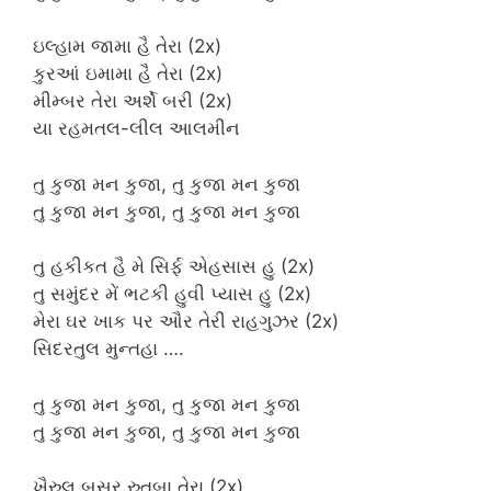
ઇલ્હામ જામા હૈ તેરા (2x)
કુરઆં ઇમામા હૈ તેરા (2x)
મીમ્બર તેરા અર્શે બરી (2x)
યા રહમતલ-લીલ આલમીન
તુ કુજા મન કુજા, તુ કુજા મન કુજા
તુ કુજા મન કુજા, તુ કુજા મન કુજા
તુ હકીકત હૈ મે સિર્ફ એહસાસ હુ (2x)
તુ સમુંદર મેં ભટકી હુવી પ્યાસ હુ (2x)
મેરા ઘર ખાક પર ઔર તેરી રાહગુઝર (2x)
સિદરતુલ મુન્તહા ….
તુ કુજા મન કુજા, તુ કુજા મન કુજા
તુ કુજા મન કુજા, તુ કુજા મન કુજા
ખૈરુલ બસર રુતબા તેરા (2x)