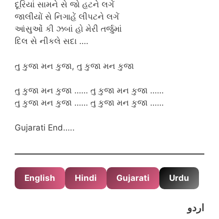
દૂરિયાં સામને સે જો હટને લગેં
જાલીયોં સે નિગાહેં લીપટને લગેં
આંસુઓં કી ઝબાં હો મેરી તર્જુમાં
દિલ સે નીકલે સદા ….
તુ કુજા મન કુજા, તુ કુજા મન કુજા
તુ કુજા મન કુજા …… તુ કુજા મન કુજા ……
તુ કુજા મન કુજા …… તુ કુજા મન કુજા ……
Gujarati End…..
English
Hindi
Gujarati
Urdu
اردو