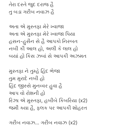
તેરા દસ્તે જુદ દરાજ હૈ
તુ બડા ગરીબ નવાઝ હૈ
અતા એ મુસ્તફા મેરે ખ્વાજા
અતા એ મુસ્તફા મેરે ખ્વાજા પિયા
હસન-હુસૈન સે હૈ આપકો નિસ્બત
નબી કી આલ હો, અલી કે લાલ હો
બયાં હો કિસ ઝબાં સે આપકી અઝમત
મુસ્તફા ને તુમ્હે હિંદ ભેજા
તુમ મુરાદે નબી હો
હિંદ જીસ્સે મુનવ્વર હુવા હૈ
આપ વો રોશની હો
રિઝા એ મુસ્તફા, હબીબે કિબરિયા (x2)
જમીં ક્યા હૈ, ફલક પર આપકી શોહરત
ગરીબ નવાઝ… ગરીબ નવાઝ (x2)