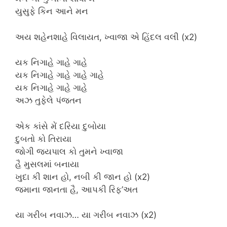
યુસુફે કિન આને મન
અય શહેનશાહે વિલાયત, ખ્વાજા એ હિંદલ વલી (x2)
યક નિગાહે ગાહે ગાહે
યક નિગાહે ગાહે ગાહે ગાહે
યક નિગાહે ગાહે ગાહે
અઝ તુફેલે પંજતન
એક કાંસે મેં દરિયા દુબોયા
દુબતો કો તિરાયા
જોગી જયપાલ કો તુમને ખ્વાજા
હૈ મુસલમાં બનાયા
ખુદા કી શાન હો, નબી કી જાન હો (x2)
જમાના જાનતા હૈ, આપકી રિફ’અત
યા ગરીબ નવાઝ… યા ગરીબ નવાઝ (x2)