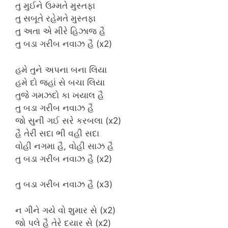
તુ મુઈને ઉમ્મતે મુસ્તફા
તુ સબૂતે રહેમતે મુસ્તફા
તુ અતા એ મીરે હિઝાજ હૈ
તુ બડા ગરીબ નવાઝ હૈ (x2)
હમે તુને અપના બના લિયા
હમે દો જહાં સે બચા લિયા
તુજે ગમઝદો કા ખયાલ હૈ
તુ બડા ગરીબ નવાઝ હૈ
જો સુની ગઈ સરે કરબલા (x2)
હૈ તેરી સદા ભી વહી સદા
વોહી નગમા હૈ, વોહી સાઝ હૈ
તુ બડા ગરીબ નવાઝ હૈ (x2)
તુ બડા ગરીબ નવાઝ હૈ (x3)
ન ગીને ગયે વો શુમાર સે (x2)
જો પલે હૈ તેરે દયાર સે (x2)