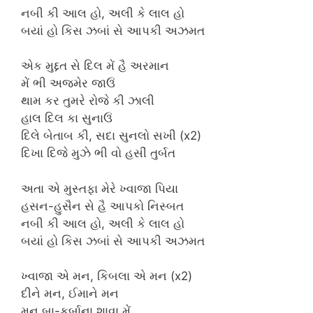
નબી કી આલ હો, અલી કે લાલ હો
બયાં હો કિસ ઝબાં સે આપકી અઝમત
એક મુદ્દત સે દિલ મેં હૈ અરમાન
મેં ભી અજમેર જાઉં
થામ કર તુમરે રોજે કી ઝાલી
હાલ દિલ કા સુનાઉં
દિલે બેતાબ કી, સદા સુનલો સખી (x2)
દિખા દિજે મુઝે ભી વો હસીં તુર્બત
અતા એ મુસ્તફા મેરે ખ્વાજા પિયા
હસન-હુસૈન સે હૈ આપકો નિસ્બત
નબી કી આલ હો, અલી કે લાલ હો
બયાં હો કિસ ઝબાં સે આપકી અઝમત
ખ્વાજા એ મન, કિબલા એ મન (x2)
દીને મન, ઈમાને મન
મન બા-કુર્બાના શાવા મેં