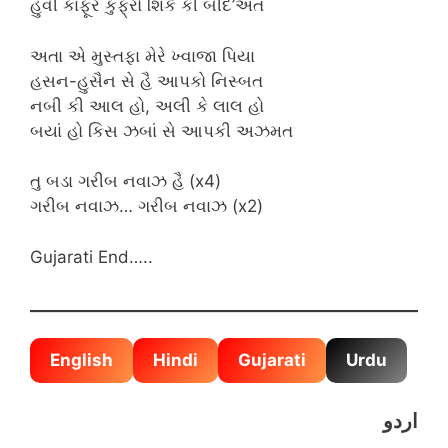
હુવી કાફૂર કુફ્રો શિર્ક કી બીદ’અત
અતા એ મુસ્તફા મેરે ખ્વાજા પિયા
હસન-હુસૈન સે હૈ આપકો નિસ્બત
નબી કી આલ હો, અલી કે લાલ હો
બયાં હો કિસ ઝબાં સે આપકી અઝમત
તુ બડા ગરીબ નવાઝ હૈ (x4)
ગરીબ નવાઝ… ગરીબ નવાઝ (x2)
Gujarati End…..
English
Hindi
Gujarati
Urdu
اردو