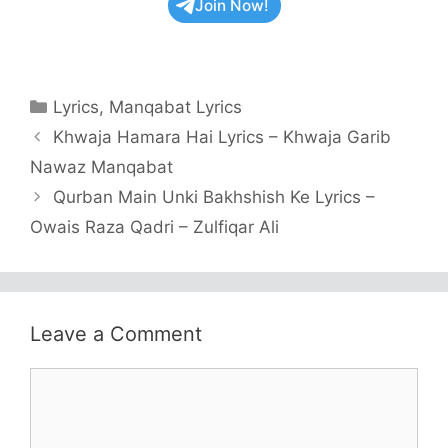
Join Now!
Categories
Lyrics
,
Manqabat Lyrics
Khwaja Hamara Hai Lyrics – Khwaja Garib
Nawaz Manqabat
Qurban Main Unki Bakhshish Ke Lyrics –
Owais Raza Qadri – Zulfiqar Ali
Leave a Comment
Comment