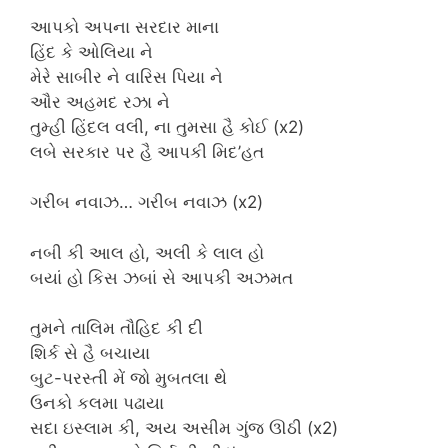
આપકો અપના સરદાર માના
હિંદ કે ઓલિયા ને
મેરે સાબીર ને વારિસ પિયા ને
ઔર અહમદ રઝા ને
તુમ્હી હિંદલ વલી, ના તુમસા હૈ કોઈ (x2)
લબે સરકાર પર હૈ આપકી મિદ’હત
ગરીબ નવાઝ… ગરીબ નવાઝ (x2)
નબી કી આલ હો, અલી કે લાલ હો
બયાં હો કિસ ઝબાં સે આપકી અઝમત
તુમને તાલિમ તૌહિદ કી દી
શિર્ક સે હૈ બચાયા
બુટ-પરસ્તી મેં જો મુબતલા થે
ઉનકો કલમા પઢાયા
સદા ઇસ્લામ કી, અય અસીમ ગુંજ ઊઠી (x2)