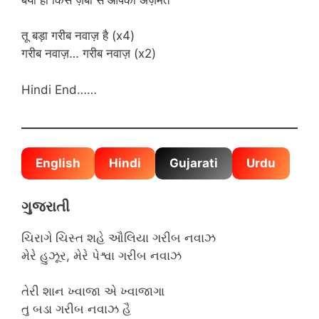
तू बड़ा गरीब नवाज़ है (x4)
गरीब नवाज़… गरीब नवाज़ (x2)
Hindi End……
English
Hindi
Gujarati
Urdu
ગુજરાતી
ચિરાગે ચિસ્ત શહે ઔલિયા ગરીબ નવાઝ
મેરે હુઝૂર, મેરે પેશ્વા ગરીબ નવાઝ
તેરી શાન ખ્વાજા એ ખ્વાજાગા
તુ બડા ગરીબ નવાઝ હૈ