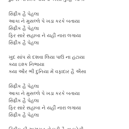
સિદ્દીક હૈ પેહલા
આકા ને મુસલ્લે પે ખડા કરકે બતાયા
સિદ્દીક હૈ પેહલા
ફિર સારે સહાબા ને યહીં નારા લગાયા
સિદ્દીક હૈ પેહલા
ખુદ સાંપ સે દશવા લિયા પાઉં ના હટાયા
ક્યા ઇશ્ક નિભાયા
ક્યા ઔર ભી દુનિયા મેં વફાદાર હૈ ઐસા
સિદ્દીક હૈ પેહલા
આકા ને મુસલ્લે પે ખડા કરકે બતાયા
સિદ્દીક હૈ પેહલા
ફિર સારે સહાબા ને યહીં નારા લગાયા
સિદ્દીક હૈ પેહલા