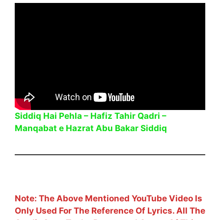
Siddiq Hai Pehla – Hafiz Tahir Qadri –
Manqabat e Hazrat Abu Bakar Siddiq
Note: The Above Mentioned YouTube Video Is
Only Used For The Reference Of Lyrics. All The