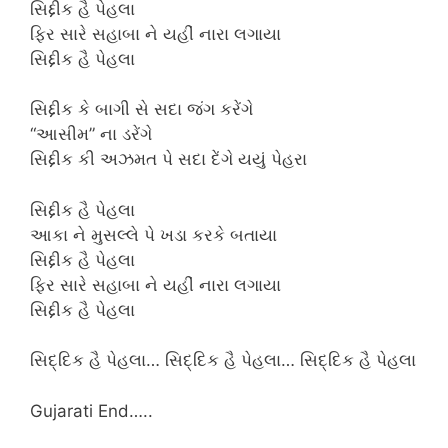
સિદ્દીક હૈ પેહલા
ફિર સારે સહાબા ને યહીં નારા લગાયા
સિદ્દીક હૈ પેહલા
સિદ્દીક કે બાગી સે સદા જંગ કરેંગે
“આસીમ” ના ડરેંગે
સિદ્દીક કી અઝમત પે સદા દેંગે યયું પેહરા
સિદ્દીક હૈ પેહલા
આકા ને મુસલ્લે પે ખડા કરકે બતાયા
સિદ્દીક હૈ પેહલા
ફિર સારે સહાબા ને યહીં નારા લગાયા
સિદ્દીક હૈ પેહલા
સિદ્દિક હૈ પેહલા… સિદ્દિક હૈ પેહલા… સિદ્દિક હૈ પેહલા
Gujarati End…..