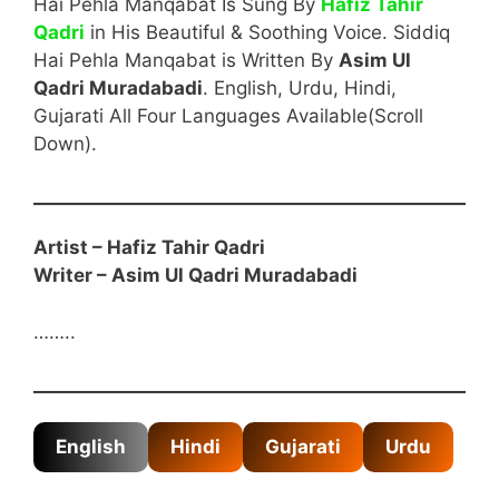
Hai Pehla Manqabat Is Sung By
Hafiz Tahir
Qadri
in His Beautiful & Soothing Voice. Siddiq
Hai Pehla Manqabat is Written By
Asim Ul
Qadri Muradabadi
. English, Urdu, Hindi,
Gujarati All Four Languages Available(Scroll
Down).
Artist – Hafiz Tahir Qadri
Writer –
Asim Ul Qadri Muradabadi
……..
English
Hindi
Gujarati
Urdu