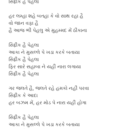
સિદ્દીક હૈ પેહલા
હર લમ્હા શહે બતહા કે વો સાથ રહા હૈ
વો જાન વફા હૈ
હૈ આજ ભી પેહલુ એ મુહમ્મદ મેં ઠીકાના
સિદ્દીક હૈ પેહલા
આકા ને મુસલ્લે પે ખડા કરકે બતાયા
સિદ્દીક હૈ પેહલા
ફિર સારે સહાબા ને યહીં નારા લગાયા
સિદ્દીક હૈ પેહલા
ગર જલતે હૈ, જલતે રહે હમકો નહીં પરવા
સિદ્દીક કે આદા
હર બઝમ મેં, હર મોડ પે નારા યહીં હોગા
સિદ્દીક હૈ પેહલા
આકા ને મુસલ્લે પે ખડા કરકે બતાયા