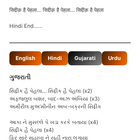
सिद्दीक़ है पेहला… सिद्दीक़ है पेहला… सिद्दीक़ है पेहला
Hindi End……
English
Hindi
Gujarati
Urdu
ગુજરાતી
સિદ્દીક હૈ પેહલા… સિદ્દીક હૈ પેહલા (x2)
અફજલુલ બશર, બાદ-અઝ અંબિયા (x3)
અમીરીલ મુઅ’મીનીન અબ-બક્રની સિદ્દીક
આકા ને મુસલ્લે પે ખડા કરકે બતાયા (x4)
સિદ્દીક હૈ પેહલા (x4)
ફિર સારે સહાબા ને યહીં નારા લગાયા