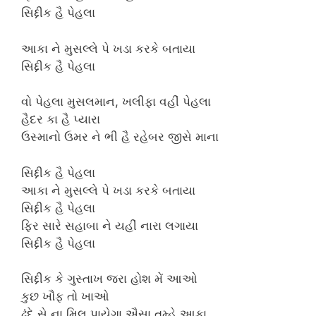
સિદ્દીક હૈ પેહલા
આકા ને મુસલ્લે પે ખડા કરકે બતાયા
સિદ્દીક હૈ પેહલા
વો પેહલા મુસલમાન, ખલીફા વહીં પેહલા
હૈદર કા હૈ પ્યારા
ઉસ્માનો ઉમર ને ભી હૈ રહેબર જીસે માના
સિદ્દીક હૈ પેહલા
આકા ને મુસલ્લે પે ખડા કરકે બતાયા
સિદ્દીક હૈ પેહલા
ફિર સારે સહાબા ને યહીં નારા લગાયા
સિદ્દીક હૈ પેહલા
સિદ્દીક કે ગુસ્તાખ જરા હોશ મેં આઓ
કુછ ખૌફ તો ખાઓ
ઢુંદે સે ના મિલ પાયેગા ઐસા તુમ્હે આકા