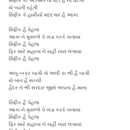
સિદ્દીક કી અઝમત તો ઘટી હૈ ના ઘટેગી
યે બઢતી રહેગી
સિદ્દીક કે હામીયોં મદદગાર હૈ આકા
સિદ્દીક હૈ પેહલા
આકા ને મુસલ્લે પે ખડા કરકે બતાયા
સિદ્દીક હૈ પેહલા
ફિર સારે સહાબા ને યહીં નારા લગાયા
સિદ્દીક હૈ પેહલા
અબુ-બક્ર બાગી તો અલી કા ભી હૈ બાગી
યે બાત હૈ સચ્ચી
હૈદર ને ભી સરદાર જીસે અપના હૈ માના
સિદ્દીક હૈ પેહલા
આકા ને મુસલ્લે પે ખડા કરકે બતાયા
સિદ્દીક હૈ પેહલા
ફિર સારે સહાબા ને યહીં નારા લગાયા