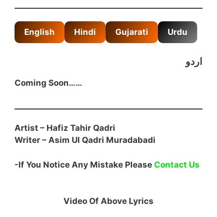
English
Hindi
Gujarati
Urdu
اردو
Coming Soon……
Artist – Hafiz Tahir Qadri
Writer –
Asim Ul Qadri Muradabadi
-If You Notice Any Mistake Please
Contact Us
Video Of Above Lyrics