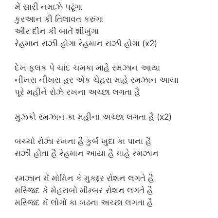
મેં સારી નમાઝે પઢૂંગા
કુરઆન કી તિલાવત કરુંગા
ઔર દીન કી બાતેં શીખુંગા
રેહમાન રાઝી હોગા રેહમાન રાઝી હોગા (x2)
દેખ ફલક પે ચાંદ ચમકા માહે રમઝાન આયા
નીખરા નીખરા હર એક ચેહરા માહે રમઝાન આયા
પૂરે મહીને રોઝે રખના અચ્છા લગતા હૈ
મુઝકો રમઝાન કા મહીના અચ્છા લગતા હૈ (x2)
બચ્ચો રોઝા રખના હૈ કુર્બ ખુદા કા પાના હૈ
રાઝી હોતા હૈ રેહમાન આયા હૈ માહે રમઝાન
રમઝાન મેં મોમિન કે મુકદ્દર રોશન લગતે હૈ
મસ્જિદ કે મેહરાબો મીમ્બર રોશન લગતે હૈ
મસ્જિદ મેં લોગોં કા બઢના અચ્છા લગતા હૈ