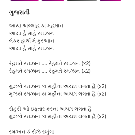
ગુજરાતી
આયા અલ્લાહ કા મહેમાન
આયા હૈ માહે રમઝાન
લેકર હાથોં મે કુરઆન
આયા હૈ માહે રમઝાન
રેહમતે રમઝાન …. રેહમતે રમઝાન (x2)
રેહમતે રમઝાન …. રેહમતે રમઝાન (x2)
મુઝકો રમઝાન કા મહીના અચ્છા લગતા હૈ (x2)
મુઝકો રમઝાન કા મહીના અચ્છા લગતા હૈ (x2)
સેહરી ઓ ઇફ્તાર કરના અચ્છા લગતા હૈ
મુઝકો રમઝાન કા મહીના અચ્છા લગતા હૈ (x2)
રમઝાન કે રોઝે રખુંગા