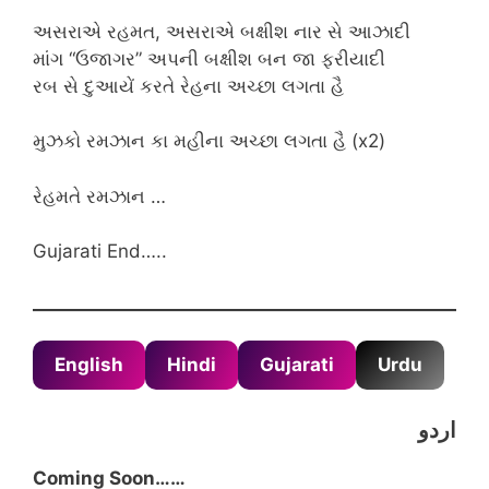
અસરાએ રહમત, અસરાએ બક્ષીશ નાર સે આઝાદી
માંગ “ઉજાગર” અપની બક્ષીશ બન જા ફરીયાદી
રબ સે દુઆયેં કરતે રેહના અચ્છા લગતા હૈ
મુઝકો રમઝાન કા મહીના અચ્છા લગતા હૈ (x2)
રેહમતે રમઝાન …
Gujarati End…..
English
Hindi
Gujarati
Urdu
اردو
Coming Soon……