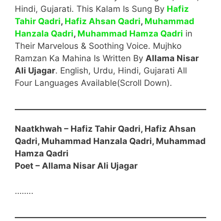
Hindi, Gujarati. This Kalam Is Sung By
Hafiz
Tahir Qadri
,
Hafiz Ahsan Qadri
,
Muhammad
Hanzala Qadri
,
Muhammad Hamza Qadri
in
Their Marvelous & Soothing Voice. Mujhko
Ramzan Ka Mahina Is Written By
Allama Nisar
Ali Ujagar
. English, Urdu, Hindi, Gujarati All
Four Languages Available(Scroll Down).
Naatkhwah – Hafiz Tahir Qadri
, Hafiz Ahsan
Qadri, Muhammad Hanzala Qadri, Muhammad
Hamza Qadri
Poet –
Allama Nisar Ali Ujagar
……..
English Start