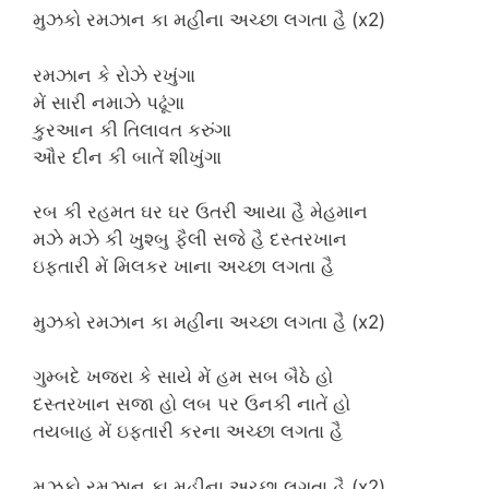
મુઝકો રમઝાન કા મહીના અચ્છા લગતા હૈ (x2)
રમઝાન કે રોઝે રખુંગા
મેં સારી નમાઝે પઢૂંગા
કુરઆન કી તિલાવત કરુંગા
ઔર દીન કી બાતેં શીખુંગા
રબ કી રહમત ઘર ઘર ઉતરી આયા હૈ મેહમાન
મઝે મઝે કી ખુશ્બુ ફૈલી સજે હૈ દસ્તરખાન
ઇફ્તારી મેં મિલકર ખાના અચ્છા લગતા હૈ
મુઝકો રમઝાન કા મહીના અચ્છા લગતા હૈ (x2)
ગુમ્બદે ખજરા કે સાયે મેં હમ સબ બૈઠે હો
દસ્તરખાન સજા હો લબ પર ઉનકી નાતેં હો
તયબાહ મેં ઇફ્તારી કરના અચ્છા લગતા હૈ
મુઝકો રમઝાન કા મહીના અચ્છા લગતા હૈ (x2)