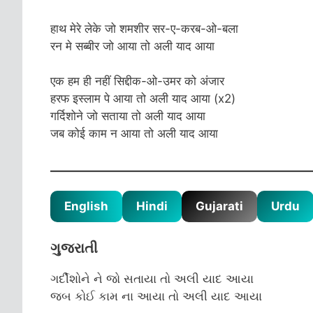
हाथ मेरे लेके जो शमशीर सर-ए-करब-ओ-बला
रन मे सब्बीर जो आया तो अली याद आया
एक हम ही नहीं सिद्दीक-ओ-उमर को अंजार
हरफ इस्लाम पे आया तो अली याद आया (x2)
गर्दिशोने जो सताया तो अली याद आया
जब कोई काम न आया तो अली याद आया
English
Hindi
Gujarati
Urdu
ગુજરાતી
ગર્દીશોને ને જો સતાયા તો અલી યાદ આયા
જબ કોઈ કામ ના આયા તો અલી યાદ આયા