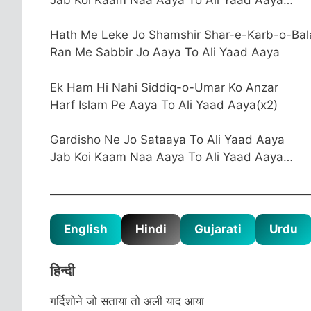
Hath Me Leke Jo Shamshir Shar-e-Karb-o-Bal
Ran Me Sabbir Jo Aaya To Ali Yaad Aaya
Ek Ham Hi Nahi Siddiq-o-Umar Ko Anzar
Harf Islam Pe Aaya To Ali Yaad Aaya(x2)
Gardisho Ne Jo Sataaya To Ali Yaad Aaya
Jab Koi Kaam Naa Aaya To Ali Yaad Aaya…
English
Hindi
Gujarati
Urdu
हिन्दी
गर्दिशोने जो सताया तो अली याद आया