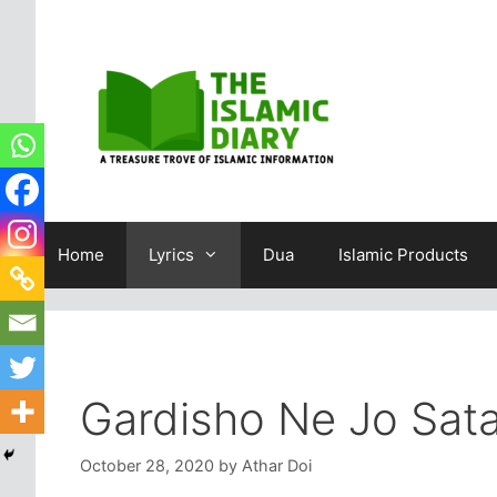
Skip
to
content
Home
Lyrics
Dua
Islamic Products
Gardisho Ne Jo Sata
October 28, 2020
by
Athar Doi