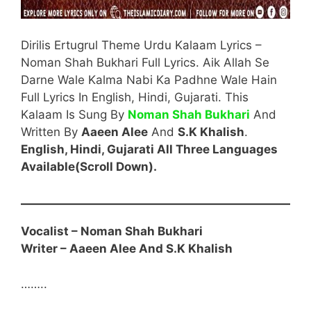
Dirilis Ertugrul Theme Urdu Kalaam Lyrics –
Noman Shah Bukhari Full Lyrics. Aik Allah Se
Darne Wale Kalma Nabi Ka Padhne Wale Hain
Full Lyrics In English, Hindi, Gujarati. This
Kalaam Is Sung By
Noman Shah Bukhari
And
Written By
Aaeen Alee
And
S.K Khalish
.
English, Hindi, Gujarati All Three Languages
Available(Scroll Down).
Vocalist – Noman Shah Bukhari
Writer –
Aaeen Alee
And
S.K Khalish
……..
English Start