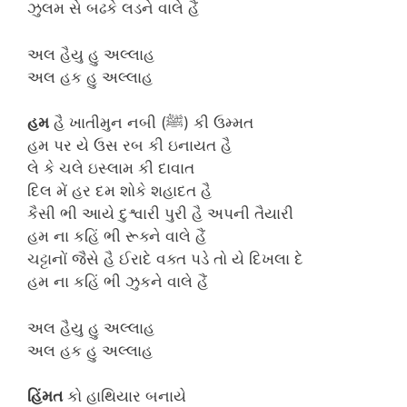
ઝુલમ સે બઢકે લડને વાલે હૈં
અલ હૈયુ હુ અલ્લાહ
અલ હક હુ અલ્લાહ
હમ
હૈ ખાતીમુન નબી (ﷺ) કી ઉમ્મત
હમ પર યે ઉસ રબ કી ઇનાયત હૈ
લે કે ચલે ઇસ્લામ કી દાવાત
દિલ મેં હર દમ શોકે શહાદત હૈ
કૈસી ભી આયે દુશ્વારી પુરી હૈ અપની તૈયારી
હમ ના કહિં ભી રૂક્ને વાલે હૈં
ચટ્ટાનોં જૈસે હૈ ઈરાદે વક્ત પડે તો યે દિખલા દે
હમ ના કહિં ભી ઝુકને વાલે હૈં
અલ હૈયુ હુ અલ્લાહ
અલ હક હુ અલ્લાહ
હિંમત
કો હાથિયાર બનાયે