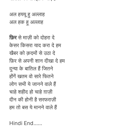
अल हययू हु अल्लाह
अल हक हू अल्लाह
फ़िर
से माज़ी को दोहरा दे
केसर किसरा याद करा दे हम
खैबर को क़दमों से उठा दे
फ़िर से अपनी शान दीखा दे हम
दुन्या के बातिल हैं जितने
होंगें खतम वो सारे फितने
लोग सभी ये जानने वाले हैं
चाहे शहीद हो चाहे ग़ाज़ी
दीन की होनी है सरफराज़ी
हम तो बस ये मानने वाले हैं
Hindi End……