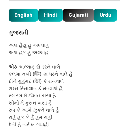
English
Hindi
Gujarati
Urdu
ગુજરાતી
અલ હૈયુ હુ અલ્લાહ
અલ હક હુ અલ્લાહ
એક
અલ્લાહ સે ડરને વાલે
કલમા નબી (ﷺ) કા પઢને વાલે હૈ
દીને મુહંમદ (ﷺ) કે રાખવાલે
શમ્મે રિસાલાત કે મતવાલે હૈ
રગ રગ મેં ઈમાન બસા હૈ
સીનો મેં કુરાન બસા હૈ
રબ કે આગે ઝુકને વાલે હૈ
રાહે હક કે હૈં હમ રાહી
દેતી હૈ તારીખ ગવાહી