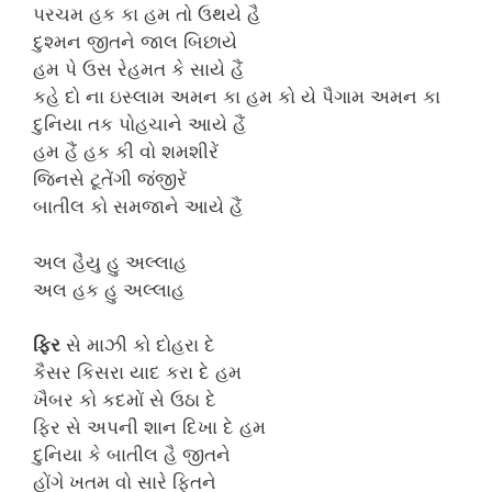
પરચમ હક કા હમ તો ઉથયે હૈ
દુશ્મન જીતને જાલ બિછાયે
હમ પે ઉસ રેહમત કે સાયે હૈં
કહે દો ના ઇસ્લામ અમન કા હમ કો યે પૈગામ અમન કા
દુનિયા તક પોહચાને આયે હૈં
હમ હૈં હક કી વો શમશીરેં
જિનસે ટૂતેંગી જંજીરેં
બાતીલ કો સમજાને આયે હૈં
અલ હૈયુ હુ અલ્લાહ
અલ હક હુ અલ્લાહ
ફિર
સે માઝી કો દોહરા દે
કૈસર કિસરા યાદ કરા દે હમ
ખૈબર કો કદમોં સે ઉઠા દે
ફિર સે અપની શાન દિખા દે હમ
દુનિયા કે બાતીલ હૈ જીતને
હોંગે ખતમ વો સારે ફિતને