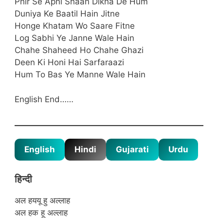
Phir Se Apni Shaan Dikha De Hum
Duniya Ke Baatil Hain Jitne
Honge Khatam Wo Saare Fitne
Log Sabhi Ye Janne Wale Hain
Chahe Shaheed Ho Chahe Ghazi
Deen Ki Honi Hai Sarfaraazi
Hum To Bas Ye Manne Wale Hain
English End……
English
Hindi
Gujarati
Urdu
हिन्दी
अल हययू हु अल्लाह
अल हक हू अल्लाह