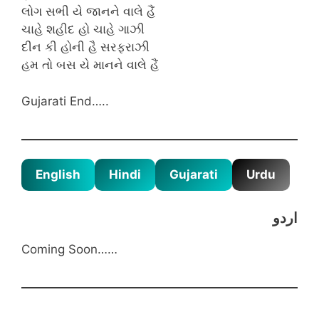
લોગ સભી યે જાનને વાલે હૈં
ચાહે શહીદ હો ચાહે ગાઝી
દીન કી હોની હૈ સરફરાઝી
હમ તો બસ યે માનને વાલે હૈં
Gujarati End…..
English
Hindi
Gujarati
Urdu
اردو
Coming Soon……