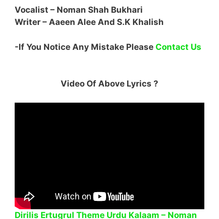
Vocalist – Noman Shah Bukhari
Writer –
Aaeen Alee
And
S.K Khalish
-If You Notice Any Mistake Please
Contact Us
Video Of Above Lyrics ?
Dirilis Ertugrul Theme Urdu Kalaam – Noman