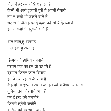
दिल में हर दम शोखे शहादत है
कैसी भी आये दुश्वारी पूरी है अपनी तैयारी
हम न कहीं भी रुकने वाले हैं
चट्टानों जैसे हें इरादे वक़्त पडे तो ये देखला दे
हम न कहीं भी झुकने वाले हैं
अल हययू हु अल्लाह
अल हक हू अल्लाह
हिम्मत
को हाथियार बनाये
परचम हक का हम तो उथाये हैं
दुशमन जितने जाल बिछाये
हम पे उस रहमत के साये हैं
केह दो ना इस्लाम अमन का हम को ये पैगाम अमन का
दुनि‍या तक पोहचाने आए हैं
हम हैं हक की शमशीरें
जिनसे तूतेंगी जंजीरें
बातिल को समझाने आए हैं