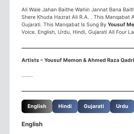
Ali Wale Jahan Baithe Wahin Jannat Bana Bait
Shere Khuda Hazrat Ali R.A. . This Manqabat Ali
Gujarati. This Manqabat Is Sung By
Yousuf M
Voice. English, Urdu, Hindi, Gujarati All Four 
Artists – Yousuf Memon & Ahmed Raza Qadr
……..
English Start
English
Hindi
Gujarati
Urdu
English