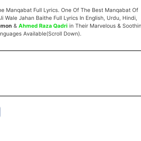
he Manqabat Full Lyrics. One Of The Best Manqabat Of
 Wale Jahan Baithe Full Lyrics In English, Urdu, Hindi,
emon
&
Ahmed Raza Qadri
in Their Marvelous & Soothi
Languages Available(Scroll Down).
i