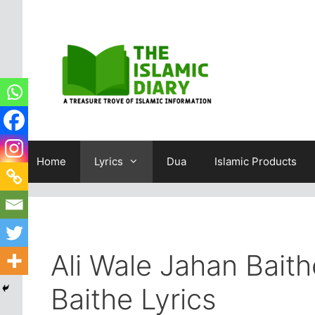
Skip
to
content
Home
Lyrics
Dua
Islamic Products
Ali Wale Jahan Bait
Baithe Lyrics