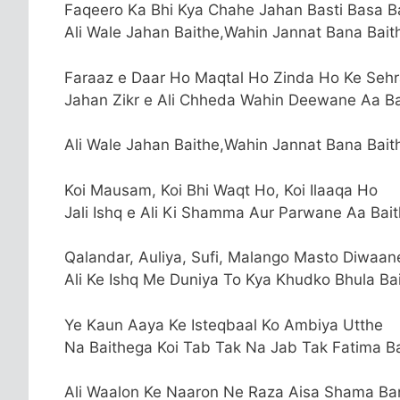
Faqeero Ka Bhi Kya Chahe Jahan Basti Basa B
Ali Wale Jahan Baithe,Wahin Jannat Bana Baith
Faraaz e Daar Ho Maqtal Ho Zinda Ho Ke Seh
Jahan Zikr e Ali Chheda Wahin Deewane Aa Ba
Ali Wale Jahan Baithe,Wahin Jannat Bana Baith
Koi Mausam, Koi Bhi Waqt Ho, Koi Ilaaqa Ho
Jali Ishq e Ali Ki Shamma Aur Parwane Aa Bai
Qalandar, Auliya, Sufi, Malango Masto Diwaan
Ali Ke Ishq Me Duniya To Kya Khudko Bhula Ba
Ye Kaun Aaya Ke Isteqbaal Ko Ambiya Utthe
Na Baithega Koi Tab Tak Na Jab Tak Fatima B
Ali Waalon Ke Naaron Ne Raza Aisa Shama B