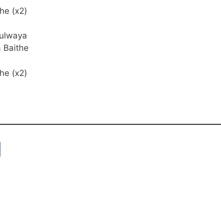
he (x2)
ulwaya
 Baithe
he (x2)