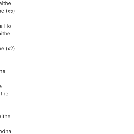
aithe
e (x5)
ra Ho
ithe
e (x2)
the
e
ithe
aithe
andha